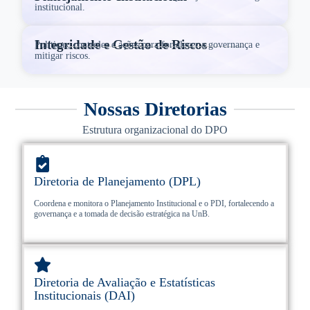
institucional.
Integridade e Gestão de Riscos
Políticas, controles e ações para fortalecer a governança e
mitigar riscos.
Nossas Diretorias
Estrutura organizacional do DPO
Diretoria de Planejamento (DPL)
Coordena e monitora o Planejamento Institucional e o PDI, fortalecendo a
governança e a tomada de decisão estratégica na UnB.
Diretoria de Avaliação e Estatísticas
Institucionais (DAI)