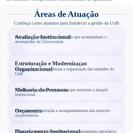
Áreas de Atuação
Conheça como atuamos para fortalecer a gestão da UnB
Avaliação Institucional
Indicadores, relatórios e resultados que acompanham o
desempenho da Universidade.
Estruturação e Modernizaçao
Organizacional
Organograma, competências e organização das unidades do
UnB.
Melhoria de Processos
Fluxos, rotinas e procedimentos que orientam a atuação
institucional.
Orçamento
Planejamento, execução e acompanhamento dos recursos
orçamentários.
Planejamento Institucional
Diretrizes, metas e instrumentos do planejamento estratégico