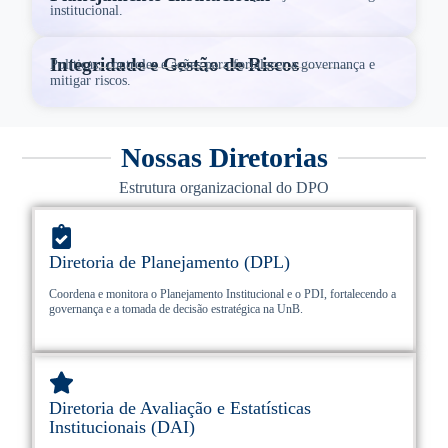
institucional.
Integridade e Gestão de Riscos
Políticas, controles e ações para fortalecer a governança e
mitigar riscos.
Nossas Diretorias
Estrutura organizacional do DPO
Diretoria de Planejamento (DPL)
Coordena e monitora o Planejamento Institucional e o PDI, fortalecendo a
governança e a tomada de decisão estratégica na UnB.
Diretoria de Avaliação e Estatísticas
Institucionais (DAI)