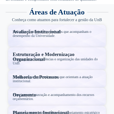
Áreas de Atuação
Conheça como atuamos para fortalecer a gestão da UnB
Avaliação Institucional
Indicadores, relatórios e resultados que acompanham o
desempenho da Universidade.
Estruturação e Modernizaçao
Organizacional
Organograma, competências e organização das unidades do
UnB.
Melhoria de Processos
Fluxos, rotinas e procedimentos que orientam a atuação
institucional.
Orçamento
Planejamento, execução e acompanhamento dos recursos
orçamentários.
Planejamento Institucional
Diretrizes, metas e instrumentos do planejamento estratégico