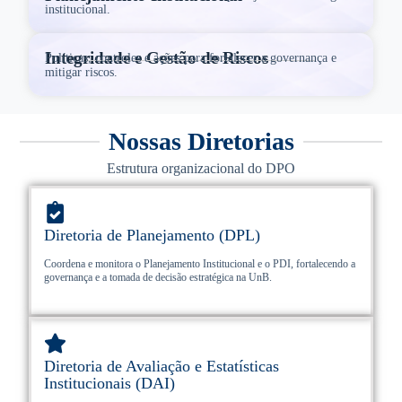
institucional.
Integridade e Gestão de Riscos
Políticas, controles e ações para fortalecer a governança e
mitigar riscos.
Nossas Diretorias
Estrutura organizacional do DPO
Diretoria de Planejamento (DPL)
Coordena e monitora o Planejamento Institucional e o PDI, fortalecendo a
governança e a tomada de decisão estratégica na UnB.
Diretoria de Avaliação e Estatísticas
Institucionais (DAI)