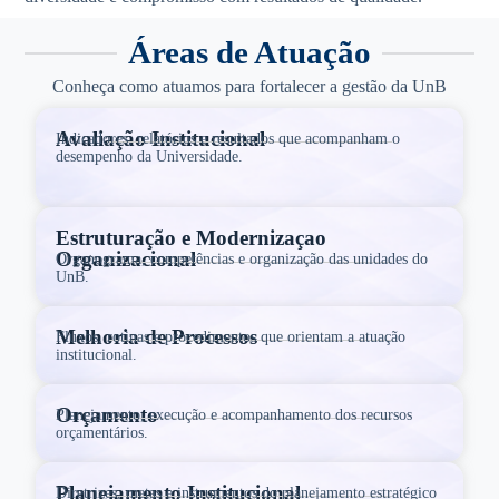
Áreas de Atuação
Conheça como atuamos para fortalecer a gestão da UnB
Avaliação Institucional
Indicadores, relatórios e resultados que acompanham o
desempenho da Universidade.
Estruturação e Modernizaçao
Organizacional
Organograma, competências e organização das unidades do
UnB.
Melhoria de Processos
Fluxos, rotinas e procedimentos que orientam a atuação
institucional.
Orçamento
Planejamento, execução e acompanhamento dos recursos
orçamentários.
Planejamento Institucional
Diretrizes, metas e instrumentos do planejamento estratégico